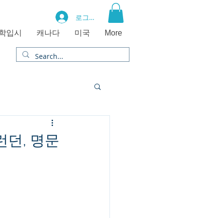
로그인
학입시
캐나다
미국
More
런던, 명문