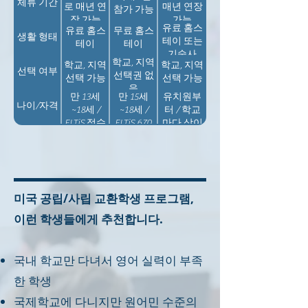
체류 기간
로 매년 연
매년 연장
참가 가능
장 가능
가능
유료 홈스
유료 홈스
무료 홈스
생활 형태
테이 또는
테이
테이
기숙사
학교, 지역
학교, 지역
학교, 지역
선택 여부
선택권 없
선택 가능
선택 가능
음
만 13세
만 15세
유치원부
나이/자격
~18세 /
~18세 /
터 / 학교
ELTiS 점수
ELTiS 670
마다 상이
는 학교 참
점 이상,
(내신,
고용으로
학교 성적
SSAT, SLEP,
만 필요
각 과목
TOEFL 등)
"미" 이상
미국 공립/사립 교환학생 프로그램,
이런 학생들에게 추천합니다.
국내 학교만 다녀서 영어 실력이 부족
한 학생
국제학교에 다니지만 원어민 수준의