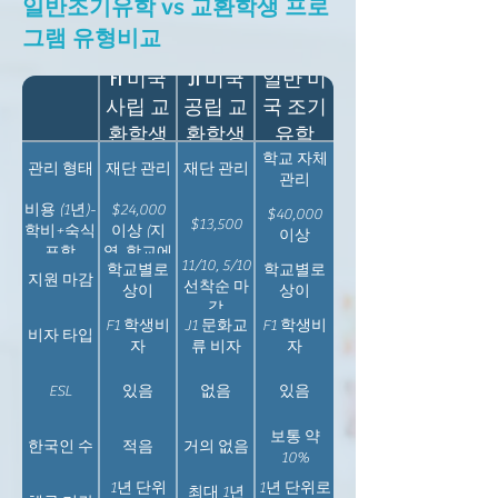
일반조기유학 vs 교환학생 프로
그램 유형비교
F1 미국
J1 미국
일반 미
사립 교
공립 교
국 조기
환학생
환학생
유학
학교 자체
관리 형태
재단 관리
재단 관리
관리
비용 (1년)-
$24,000
$40,000
$13,500
학비+숙식
이상 (지
이상
포함
역, 학교에
11/10, 5/10
학교별로
학교별로
따라 상이)
지원 마감
선착순 마
상이
상이
감
F1 학생비
J1 문화교
F1 학생비
비자 타입
자
류 비자
자
ESL
있음
없음
있음
보통 약
한국인 수
적음
거의 없음
10%
1년 단위
1년 단위로
최대 1년