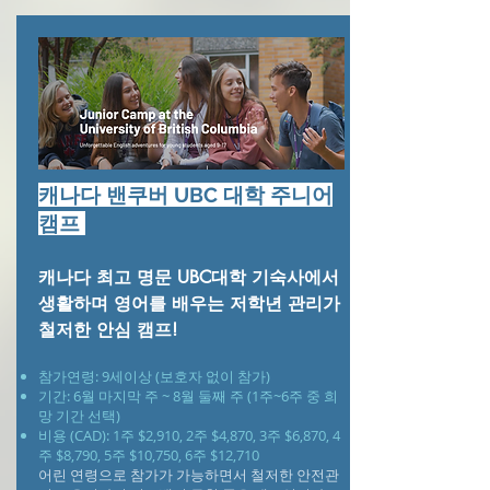
캐나다 밴쿠버 UBC 대학 주니어
캠프
​캐나다 최고 명문 UBC대학 기숙사에서
생활하며 영어를 배우는 저학년 관리가
철저한 안심 캠프!
참가연령: 9세이상 (보호자 없이 참가)
기간: 6월 마지막 주 ~ 8월 둘째 주 (1주~6주 중 희
망 기간 선택)
비용 (CAD): 1주 $2,910, 2주 $4,870, 3주 $6,870, 4
주 $8,790, 5주 $10,750, 6주 $12,710
어린 연령으로 참가가 가능하면서 철저한 안전관