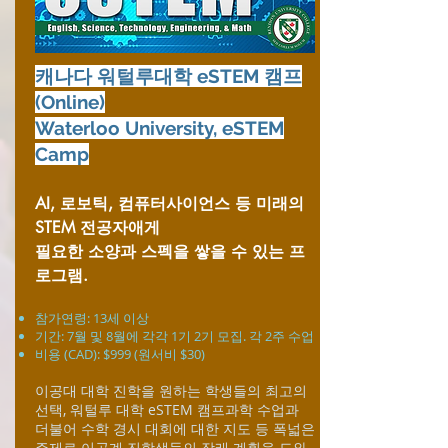
캐나다 워털루대학 eSTEM 캠프
(Online)
Waterloo University, eSTEM
Camp
AI, 로보틱, 컴퓨터사이언스 등 미래의
STEM 전공자애게
필요한 소양과 스펙을 쌓을 수 있는 프
로그램.
참가연령: 13세 이상
​기간: 7월 및 8월에 각각 1기 2기 모집. 각 2주 수업
비용 (CAD): $999 (원서비 $30)
이공대 대학 진학을 원하는 학생들의 최고의
선택, 워털루 대학 eSTEM 캠프과학 수업과
더불어 수학 경시 대회에 대한 지도 등 폭넓은
주제로 이공계 진학생들의 장래 계획을 도와