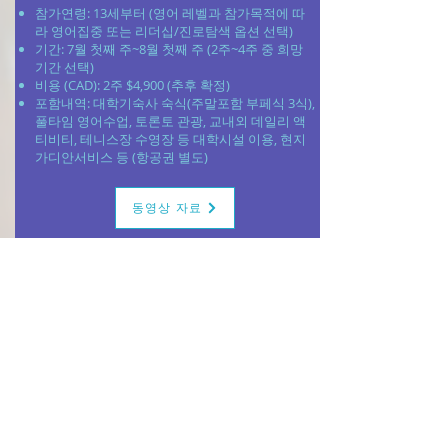
참가연령: 13세부터 (영어 레벨과 참가목적에 따
라 영어집중 또는 리더십/진로탐색 옵션 선택)
​기간: 7월 첫째 주~8월 첫째 주 (2주~4주 중 희망
기간 선택)
비용 (CAD):
2주 $4,900 (추후 확정)
포함내역: 대학기숙사 숙식(주말포함 부페식 3식),
풀타임 영어수업, 토론토 관광, 교내외 데일리 액
티비티, 테니스장 수영장 등 대학시설 이용, 현지
가디안서비스 등 (항공권 별도)
동영상 자료
캐나다 명문사립 CIC보딩스쿨 캠