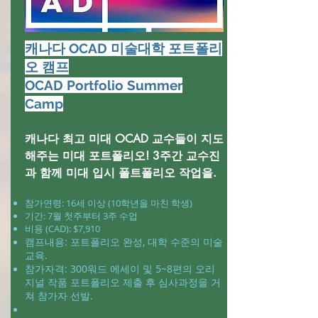
캐나다 OCAD 미술대학 포트폴리
오 캠프
OCAD Portfolio Summer
Camp
캐나다 최고 미대 OCAD 교수들이 지도
해주는 미대 포트폴리오! 3주간 교수진
과 함께 미대 입시 폴트폴리오 작업을.
참가연령: 16세 이상 (10학년을 마친 학생)
​기간: 7월 첫주부터 3주 수업
비용 (CAD): $7,910
캠프내용: 포트폴리오 완성, 대학 수준의 미술
교육.
참가자격: 300워드 에세이 및 5~8편의 오리
지널 작품 포트폴리오 제출 후 심사과정을 거
쳐 참가자 선발.