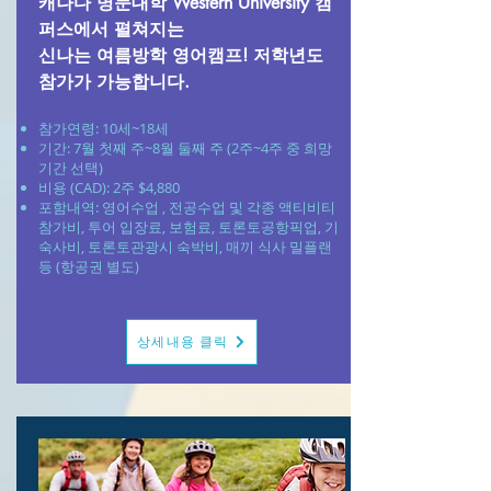
캐나다 명문대학 Western University 캠
퍼스에서 펼쳐지는
신나는 여름방학 영어캠프! 저학년도
참가가 가능합니다.
참가연령: 10세~18세
​기간: 7월 첫째 주~8월 둘째 주 (2주~4주 중 희망
기간 선택)
비용 (CAD):
2주 $4,880
포함내역: 영어수업 , 전공수업 및 각종 액티비티
참가비, 투어 입장료, 보험료, 토론토공항픽업, 기
숙사비, 토론토관광시 숙박비, 매끼 식사 밀플랜
등 (항공권 별도)
상세내용 클릭