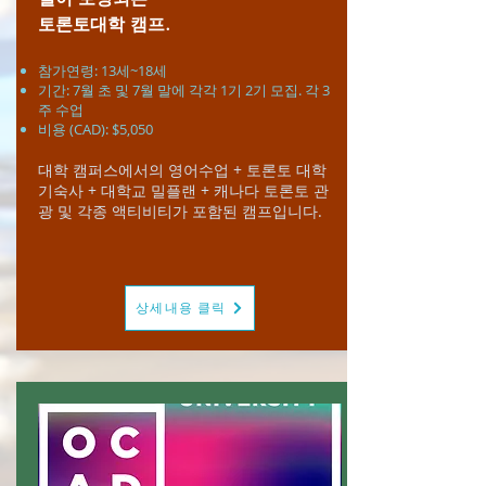
토론토대학 캠프.
참가연령: 13세~18세
​기간: 7월 초 및 7월 말에 각각 1기 2기 모집. 각 3
주 수업
비용 (CAD): $5,050
대학 캠퍼스에서의 영어수업 + 토론토 대학
기숙사 + 대학교 밀플랜 + 캐나다 토론토 관
광 및 각종 액티비티가 포함된 캠프입니다.
상세내용 클릭