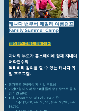
캐나다 밴쿠버 패밀리 여름캠프
Family Summer Camp
[클릭하면 동영상 플레이 ▶]
자녀와 부모가 홈스테이에 함께 지내며
어학연수와
액티비티 참여를 할 수 있는 캐나다 유
일 프로그램.
참가연령: 9세이상 자녀 및 부모님
​기간: 6월 마지막 주 ~ 8월 둘째 주 (1주~6주 중 희
망 기간 선택)
비용 (CAD): 부모1명 + 자녀1명 기준
1주: $2,260, 2주: $3,770, $3주: $5,280, 4주:
$6,790,
5주: $8,300, 6주: $9,810