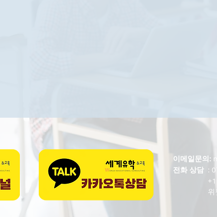
이메일문의:
전화 상담
: 
+1 647-
위챗/카톡I