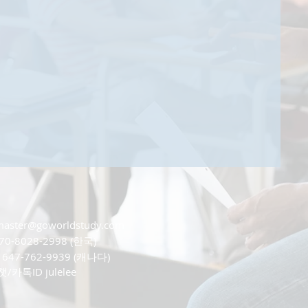
master@goworldstudy.com
070-8028-2998 (한국)
762-9939 (캐나다)
D julelee