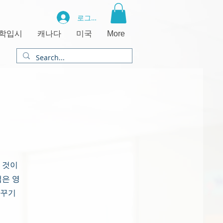
로그인
학입시
캐나다
미국
More
 것이
법은 영
꿈꾸기