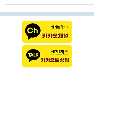
Canadian Adult Education Credential(CAEC)이
도입되어 성공적으로 안착하고 있기 때문입니다. 이
제도의 핵심 목적은 성인들이 교육, 직업, 훈련 기회
를 넓히고 자신의 잠재력을 최대한 발휘할 수 있도
록 돕는 데 있습니다. CAEC 시험은 성인 학습자가
갖춰야 할 핵심 역량을 평가하기 위해 읽기, 쓰기, 수
학, 사회, 과학의 다섯 과목으로 구성되어 있습니다.
응시자가 이 다섯 과목을 모두 통과하면 공식적으로
고등학교 졸업장과 동등한 자격을 인정받게 됩니다.
시험은 컴퓨터 기반(CBT)으로 치러지며, 독학이 어
려운 성인 학습자들을 위해 준비를 돕는 지역별 준
비
이메일문의:
master@goworldstudy.com
전화 상담
:
070-8028-2998
(한국)
+1 647-762-9939
(캐나다)
위챗/카톡ID julelee